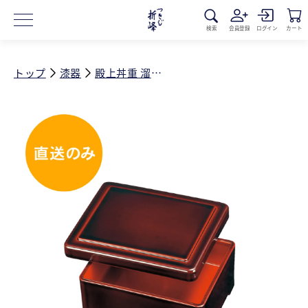
コンテ
ンツに
進む
検索
会員登録
ログイン
カート
トップ
漆器
殿上丼重 溜内朱 漆塗 40870450