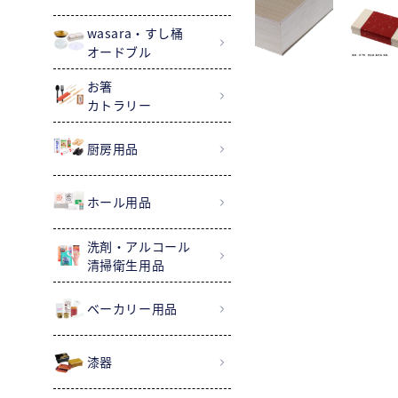
wasara・すし桶
オードブル
お箸
カトラリー
厨房用品
ホール用品
洗剤・アルコール
清掃衛生用品
ベーカリー用品
漆器