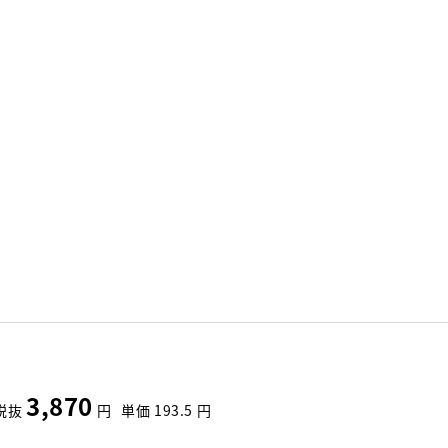
3,870
税抜
円
単価
193.5
円