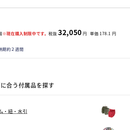
32,050
個
※現在購入制限中です。
税抜
円
単価
178.1
円
納期約２週間
ズに合う付属品を探す
ム・紐・水引