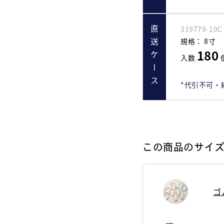
319779-10C
直送ケース
規格：
8寸
180
入数
*代引不可・
この商品のサイ
ゴ