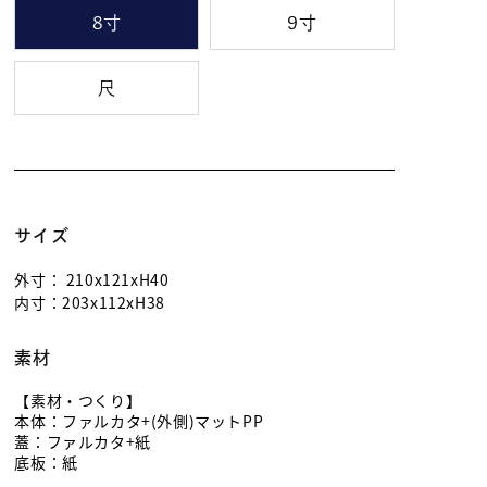
8寸
9寸
尺
サイズ
外寸：
210x121xH40
内寸：
203x112xH38
素材
【素材・つくり】
本体：ファルカタ+(外側)マットPP
蓋：ファルカタ+紙
底板：紙