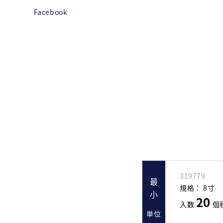
Facebook
319779
最小
規格：
8寸
20
入数
個
単位