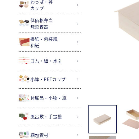
わっぱ・丼
カップ
低価格弁当
惣菜容器
掛紙・包装紙
和紙
ゴム・紐・水引
小鉢・PETカップ
付属品・小物・瓶
風呂敷・手提袋
梱包資材