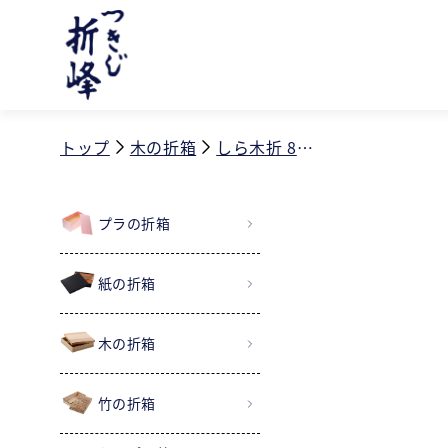
コンテ
ンツに
進む
トップ
木の折箱
しら木折 8寸 折蓋
プラの折箱
紙の折箱
木の折箱
竹の折箱