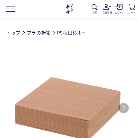
コンテ
ンツに
進む
検索
会員登録
ログイン
カート
トップ
プラの折箱
PS秋田杉 182角