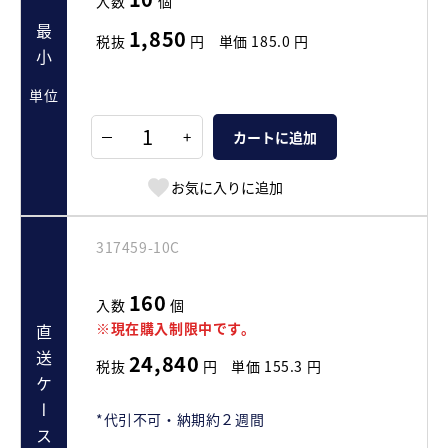
入数
個
最小
1,850
税抜
円
単価
185.0
円
単位
+
カートに追加
お気に入りに追加
317459-10C
160
入数
個
※現在購入制限中です。
直送ケース
24,840
税抜
円
単価
155.3
円
*代引不可・納期約２週間