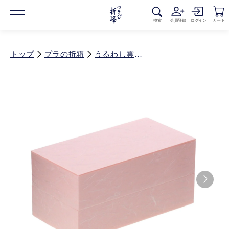
コンテ
ンツに
進む
検索
会員登録
ログイン
カート
トップ
プラの折箱
うるわし雲竜 薄ざくら 2段折 70