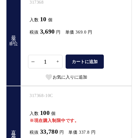
317368
10
入数
個
3,690
税抜
円
単価
369.0
円
最小
単位
+
カートに追加
お気に入りに追加
317368-10C
100
入数
個
※現在購入制限中です。
33,780
税抜
円
単価
337.8
円