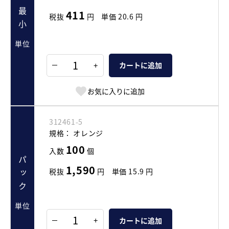
最小
411
税抜
円
単価
20.6
円
単位
+
カートに追加
お気に入りに追加
312461-5
規格：
オレンジ
100
入数
個
パック
1,590
税抜
円
単価
15.9
円
単位
+
カートに追加