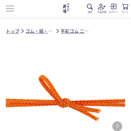
コンテ
ンツに
進む
検索
会員登録
ログイン
カート
トップ
ゴム・紐・水引
平彩ゴム 二重片花 140mm オレンジ