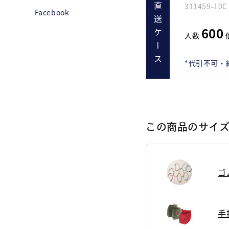
311459-10C
直送ケース
Facebook
600
入数
*代引不可・
この商品のサイ
ゴ
手