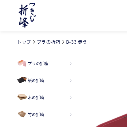
コンテ
ンツに
進む
トップ
プラの折箱
B-33 赤うるし ND共蓋セット
プラの折箱
紙の折箱
木の折箱
竹の折箱