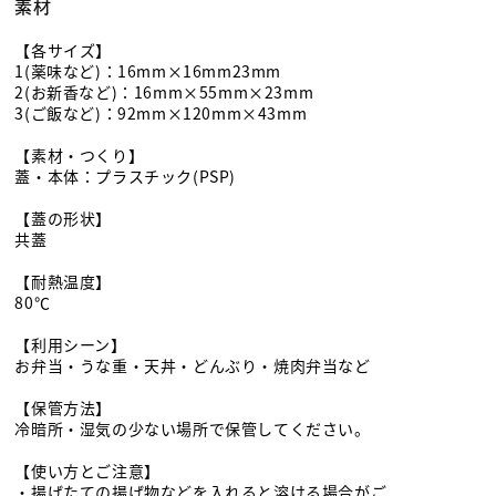
素材
【各サイズ】
1(薬味など)：16mm×16mm23mm
2(お新香など)：16mm×55mm×23mm
3(ご飯など)：92mm×120mm×43mm
【素材・つくり】
蓋・本体：プラスチック(PSP)
【蓋の形状】
共蓋
【耐熱温度】
80℃
【利用シーン】
お弁当・うな重・天丼・どんぶり・焼肉弁当など
【保管方法】
冷暗所・湿気の少ない場所で保管してください。
【使い方とご注意】
・揚げたての揚げ物などを入れると溶ける場合がご