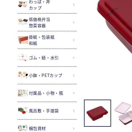
わっぱ・丼
カップ
低価格弁当
惣菜容器
掛紙・包装紙
和紙
ゴム・紐・水引
小鉢・PETカップ
付属品・小物・瓶
風呂敷・手提袋
梱包資材