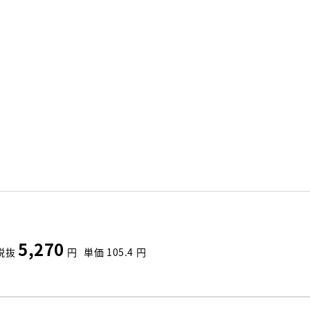
5,270
税抜
円
単価
105.4
円