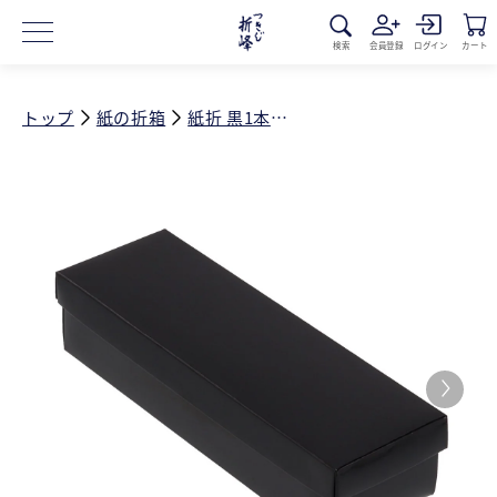
コンテ
ンツに
進む
検索
会員登録
ログイン
カート
トップ
紙の折箱
紙折 黒1本入 身・蓋セット