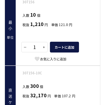
307156
10
入数
個
最小
1,210
税抜
円
単価
121.0
円
単位
+
カートに追加
お気に入りに追加
307156-10C
300
入数
個
直送ケース
32,170
税抜
円
単価
107.2
円