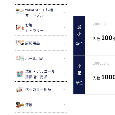
wasara・すし桶
オードブル
200053
お箸
最小
カトラリー
100
入数
厨房用品
単位
ホール用品
200053-5
小箱
洗剤・アルコール
100
清掃衛生用品
入数
単位
ベーカリー用品
漆器