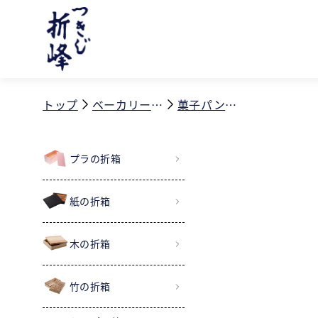
コンテ
ンツに
進む
トップ
ベーカリー用品
菓子パン袋 1個用 S
プラの折箱
紙の折箱
木の折箱
竹の折箱