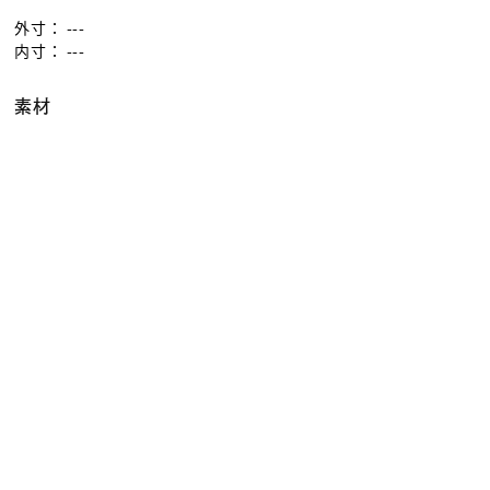
外寸：
---
内寸：
---
素材