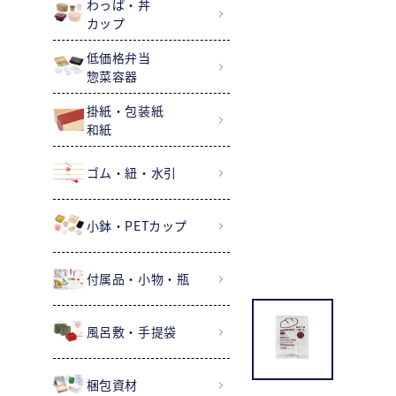
わっぱ・丼
カップ
低価格弁当
惣菜容器
掛紙・包装紙
和紙
ゴム・紐・水引
小鉢・PETカップ
付属品・小物・瓶
風呂敷・手提袋
梱包資材